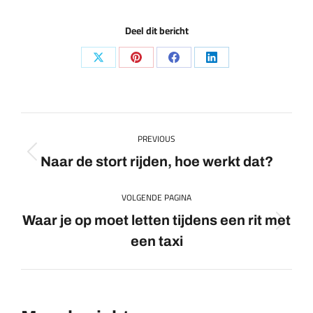
Deel dit bericht
Share
Share
Share
Share
on
on
on
on
X
Pinterest
Facebook
LinkedIn
Post
PREVIOUS
navigation
Previous
Naar de stort rijden, hoe werkt dat?
post:
VOLGENDE PAGINA
Waar je op moet letten tijdens een rit met
Volgende
een taxi
pagina