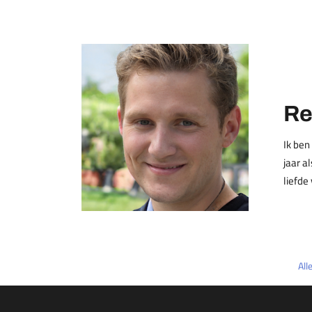
Re
Ik ben
jaar a
liefde
All