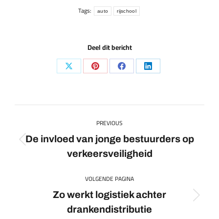
Tags:
auto
rijschool
Deel dit bericht
Share
Share
Share
Share
on
on
on
on
X
Pinterest
Facebook
LinkedIn
Post
PREVIOUS
navigation
De invloed van jonge bestuurders op
Previous
verkeersveiligheid
post:
VOLGENDE PAGINA
Zo werkt logistiek achter
Volgende
drankendistributie
pagina