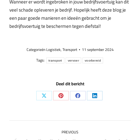
Wanneer er wordt ingebroken in jouw bedrijfsvoertuig kan dit
veel schade opleveren je bedrijf. Hopelijk heeft deze blog je
een paar goede manieren en ideeën gebracht om je
bedrijfsvoertuig te beschermen tegen diefstal!
Categorieën
Logistiek
,
Transport
11 september 2024
Tags:
transport
vervoer
voorbereid
Deel dit bericht
Share
Share
Share
Share
on
on
on
on
X
Pinterest
Facebook
LinkedIn
Post
PREVIOUS
navigation