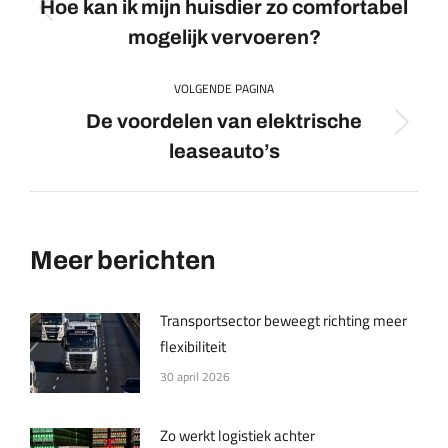
Hoe kan ik mijn huisdier zo comfortabel
Previous
mogelijk vervoeren?
post:
VOLGENDE PAGINA
De voordelen van elektrische
Volgende
leaseauto’s
pagina
Meer berichten
Transportsector beweegt richting meer
flexibiliteit
30 april 2026
Zo werkt logistiek achter